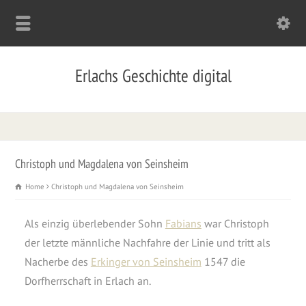
Erlachs Geschichte digital
Christoph und Magdalena von Seinsheim
Home
Christoph und Magdalena von Seinsheim
Als einzig überlebender Sohn
Fabians
war Christoph
der letzte männliche Nachfahre der Linie und tritt als
Nacherbe des
Erkinger von Seinsheim
1547 die
Dorfherrschaft in Erlach an.